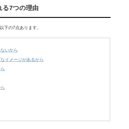
れる7つの理由
に以下の7点あります。
いないから
ブなイメージがあるから
から
から