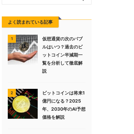
よく読まれている記事
仮想通貨の次のバブ
1
ルはいつ？過去のビ
ットコイン半減期一
覧を分析して徹底解
説
ビットコインは将来1
2
億円になる？2025
年、2030年のAI予想
価格を解説