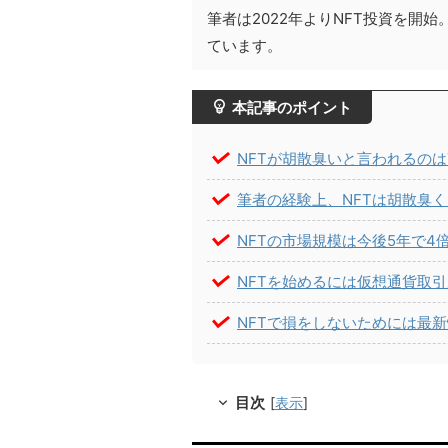
筆者は2022年よりNFT投資を開始
ています。
本記事のポイント
NFTが胡散臭いと言われるの
筆者の経験上、NFTは胡散臭
NFTの市場規模は今後5年で4
NFTを始めるには仮想通貨取
NFTで損をしないためには最
目次
[
表示
]