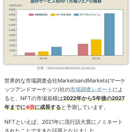
出典：MarketsandMarkets Analysis
世界的な市場調査会社MarketsandMarkets(マーケ
ッツアンドマーケッツ)社の
市場調査レポート
によ
ると、NFTの市場規模は
2022年から5年後の2027
年までに
4倍
に成長する
と予測しています。
NFTといえば、2021年に流行語大賞にノミネート
されたことで大きな話題となりました。