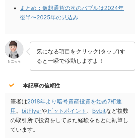
まとめ：仮想通貨の次のバブルは2024年
後半〜2025年の見込み
気になる項目をクリック(タップ)す
ると一瞬で移動しますよ！
もにゅら
本記事の信頼性
筆者は
2018年より暗号資産投資を始め7桁運
用
。
bitFlyer
や
ビットポイント
、
Bybit
など複数
の取引所で投資をしてきた経験をもとに執筆し
ています。