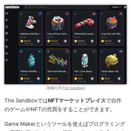
(画像引用:
The Sandbox
)
The Sandboxでは
NFTマーケットプレイス
で自作
のゲームやNFTの売買をすることができます。
Game Makerというツールを使えばプログラミング