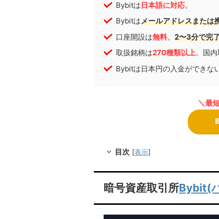
Bybitは
日本語に対応
。
Bybitは
メールアドレスまたは
口座開設は
無料
。
2〜3分で完
取扱銘柄は
270種類以上
。国内
Bybitは日本円の入金ができ
＼最短
目次
[
表示
]
Bybit
暗号資産取引所