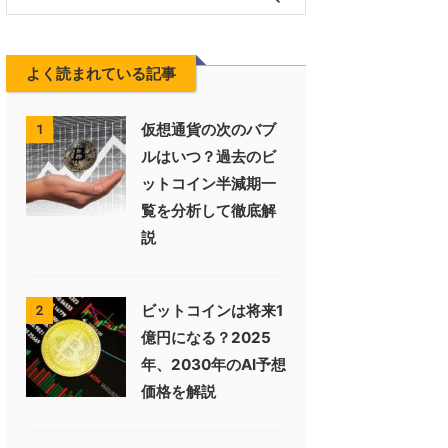
よく読まれている記事
仮想通貨の次のバブ
1
ルはいつ？過去のビ
ットコイン半減期一
覧を分析して徹底解
説
ビットコインは将来1
2
億円になる？2025
年、2030年のAI予想
価格を解説