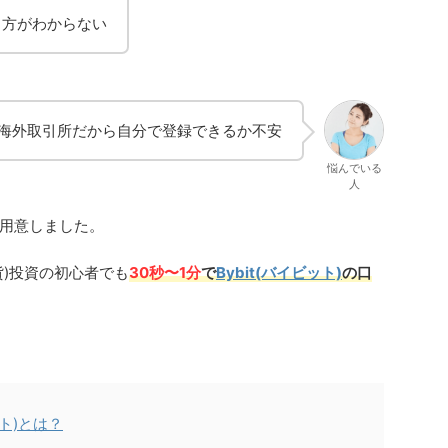
やり方がわからない
tは海外取引所だから自分で登録できるか不安
悩んでいる
人
用意しました。
貨)投資の初心者でも
30秒〜1分
で
Bybit(バイビット)
の口
ット)とは？