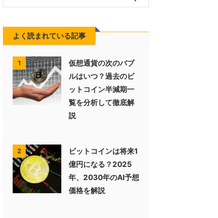
よく読まれている記事
仮想通貨の次のバブ
1
ルはいつ？過去のビ
ットコイン半減期一
覧を分析して徹底解
説
ビットコインは将来1
2
億円になる？2025
年、2030年のAI予想
価格を解説