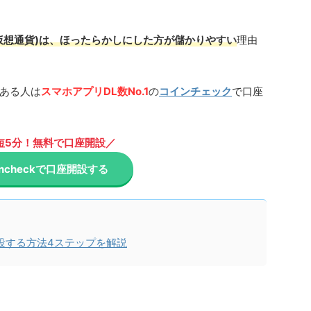
仮想通貨)は、ほったらかしにした方が儲かりやすい
理由
ある人は
スマホアプリDL数No.1
の
コインチェック
で口座
短5分！無料で口座開設／
incheckで口座開設する
設する方法4ステップを解説