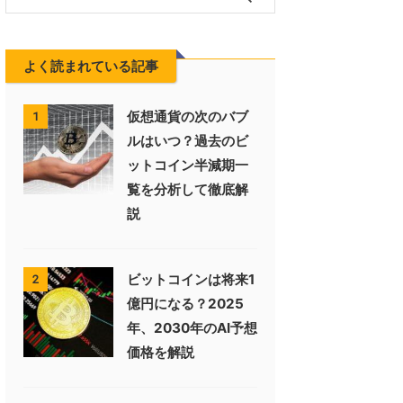
よく読まれている記事
仮想通貨の次のバブ
1
ルはいつ？過去のビ
ットコイン半減期一
覧を分析して徹底解
説
ビットコインは将来1
2
億円になる？2025
年、2030年のAI予想
価格を解説