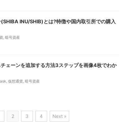
SHIBA INU/SHIB)とは?特徴や国内取引所での購入
貨
,
暗号資産
Aチェーンを追加する方法3ステップを画像4枚でわか
ask
,
仮想通貨
,
暗号資産
2
3
4
Next »