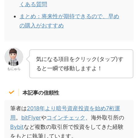
くある質問
まとめ：将来性が期待できるので、早め
の購入がおすすめ
気になる項目をクリック(タップ)す
ると一瞬で移動しますよ！
もにゅら
本記事の信頼性
筆者は
2018年より暗号資産投資を始め7桁運
用
。
bitFlyer
や
コインチェック
、海外取引所の
Bybit
など複数の取引所で投資をしてきた経験
をもとに執筆しています。