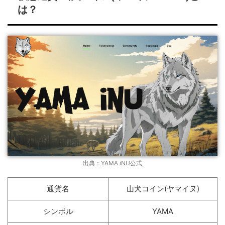
は？
出典：
YAMA iNU公式
通貨名
山犬コイン(ヤマイヌ)
シンボル
YAMA