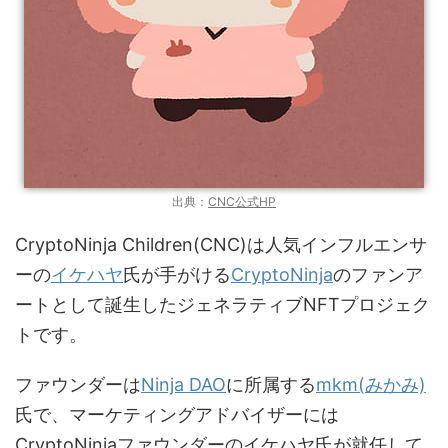
出典：
CNC公式HP
CryptoNinja Children(CNC)は人気インフルエンサ
ーの
イケハヤ
氏が手がける
CryptoNinja
のファンア
ートとして誕生したジェネラティブNFTプロジェク
トです。
ファウンダーは
Ninja DAO
に所属する
mkm(みかみ)
氏で、マーケティングアドバイザーには
CryptoNinjaファウンダーのイケハヤ氏が就任して