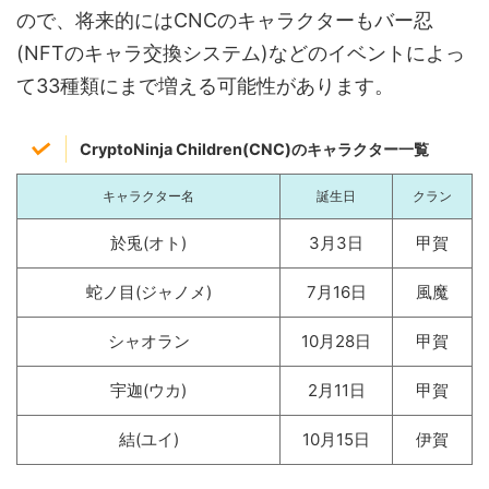
ので、将来的にはCNCのキャラクターもバー忍
(NFTのキャラ交換システム)などのイベントによっ
て33種類にまで増える可能性があります。
CryptoNinja Children(CNC)のキャラクター一覧
キャラクター名
誕生日
クラン
於兎(オト)
3月3日
甲賀
蛇ノ目(ジャノメ)
7月16日
風魔
シャオラン
10月28日
甲賀
宇迦(ウカ)
2月11日
甲賀
結(ユイ)
10月15日
伊賀