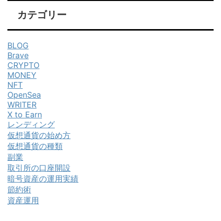
カテゴリー
BLOG
Brave
CRYPTO
MONEY
NFT
OpenSea
WRITER
X to Earn
レンディング
仮想通貨の始め方
仮想通貨の種類
副業
取引所の口座開設
暗号資産の運用実績
節約術
資産運用