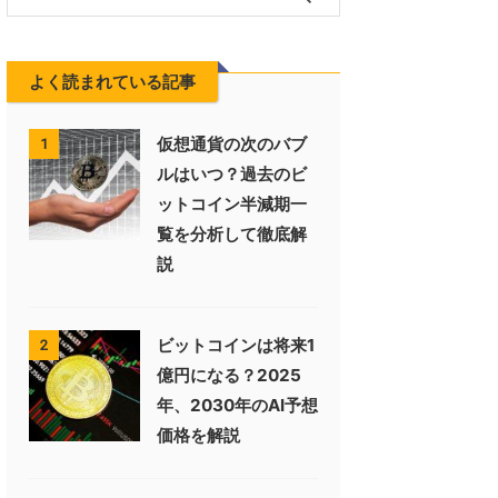
よく読まれている記事
仮想通貨の次のバブ
1
ルはいつ？過去のビ
ットコイン半減期一
覧を分析して徹底解
説
ビットコインは将来1
2
億円になる？2025
年、2030年のAI予想
価格を解説