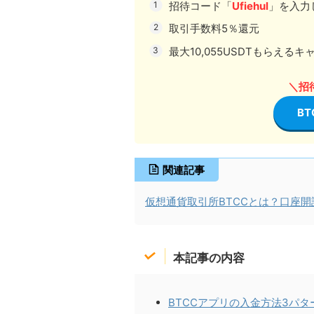
招待コード「
Ufiehul
」を入力
取引手数料5％還元
最大10,055USDTもらえる
＼招待
B
関連記事
仮想通貨取引所BTCCとは？口座
本記事の内容
BTCCアプリの入金方法3パタ