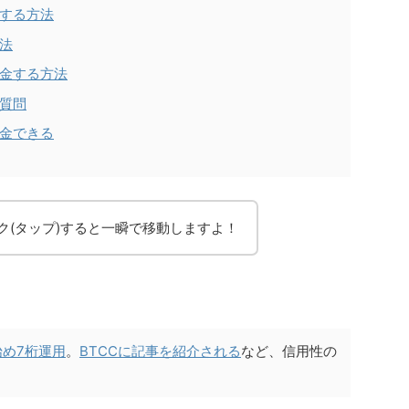
金する方法
方法
入金する方法
る質問
入金できる
ク(タップ)すると一瞬で移動しますよ！
始め7桁運用
。
BTCCに記事を紹介される
など、信用性の