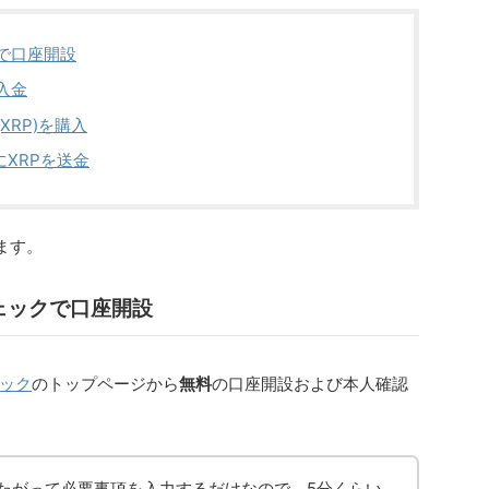
で口座開設
入金
XRP)を購入
にXRPを送金
ます。
ェックで口座開設
ック
のトップページから
無料
の口座開設および本人確認
たがって必要事項を入力するだけなので、5分くらい