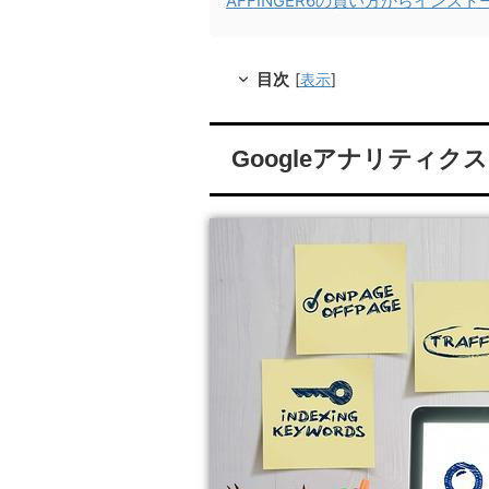
AFFINGER6の買い方からインス
目次
[
表示
]
Googleアナリティ