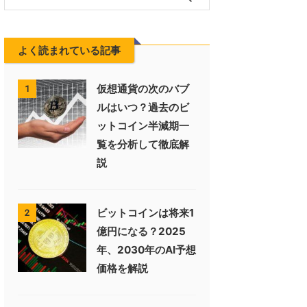
よく読まれている記事
仮想通貨の次のバブ
1
ルはいつ？過去のビ
ットコイン半減期一
覧を分析して徹底解
説
ビットコインは将来1
2
億円になる？2025
年、2030年のAI予想
価格を解説