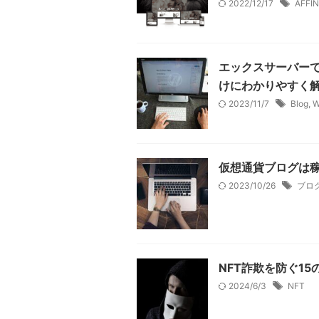
2022/12/17
AFFI
エックスサーバーで
けにわかりやすく
2023/11/7
Blog
,
W
仮想通貨ブログは
2023/10/26
ブロ
NFT詐欺を防ぐ1
2024/6/3
NFT