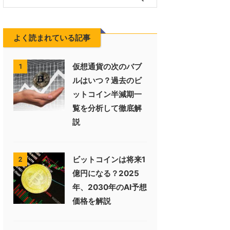
よく読まれている記事
仮想通貨の次のバブ
1
ルはいつ？過去のビ
ットコイン半減期一
覧を分析して徹底解
説
ビットコインは将来1
2
億円になる？2025
年、2030年のAI予想
価格を解説