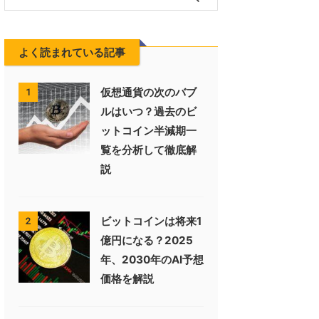
よく読まれている記事
仮想通貨の次のバブ
1
ルはいつ？過去のビ
ットコイン半減期一
覧を分析して徹底解
説
ビットコインは将来1
2
億円になる？2025
年、2030年のAI予想
価格を解説