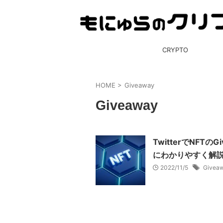
CRYPTO
HOME
>
Giveaway
Giveaway
TwitterでNF
にわかりやすく解
2022/11/5
Givea