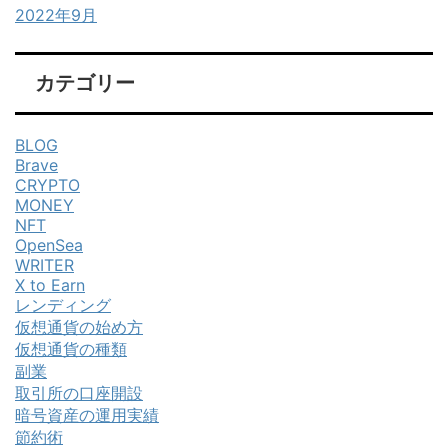
2022年9月
カテゴリー
BLOG
Brave
CRYPTO
MONEY
NFT
OpenSea
WRITER
X to Earn
レンディング
仮想通貨の始め方
仮想通貨の種類
副業
取引所の口座開設
暗号資産の運用実績
節約術