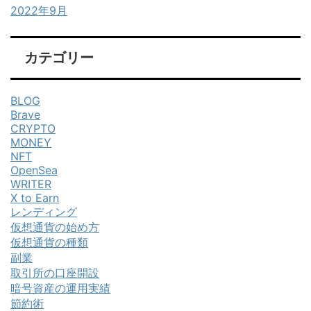
2022年9月
カテゴリー
BLOG
Brave
CRYPTO
MONEY
NFT
OpenSea
WRITER
X to Earn
レンディング
仮想通貨の始め方
仮想通貨の種類
副業
取引所の口座開設
暗号資産の運用実績
節約術